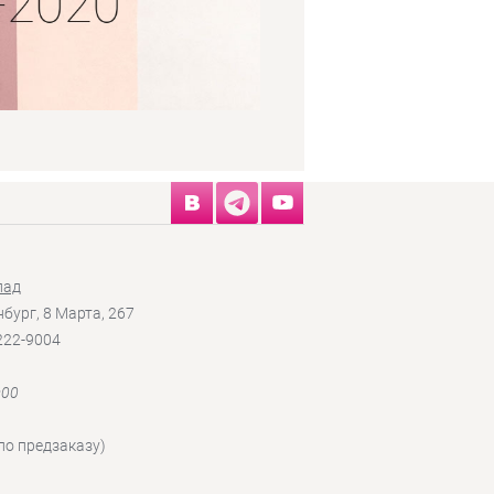
лад
нбург, 8 Марта, 267
 222-9004
:00
по предзаказу)