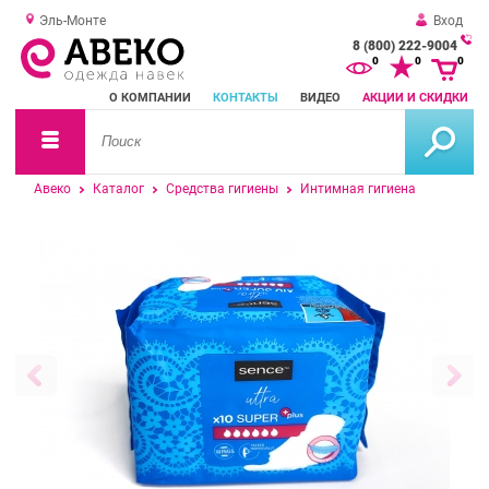
Эль-Монте
Вход
8 (800) 222-9004
За
0
0
0
о
О КОМПАНИИ
КОНТАКТЫ
ВИДЕО
АКЦИИ И СКИДКИ
зв
Авеко
Каталог
Средства гигиены
Интимная гигиена