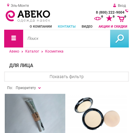
Эль-Монте
Вход
8 (800) 222-9004
За
0
0
0
о
О КОМПАНИИ
КОНТАКТЫ
ВИДЕО
АКЦИИ И СКИДКИ
зв
Авеко
Каталог
Косметика
ДЛЯ ЛИЦА
Показать фильтр
По:
Приоритету