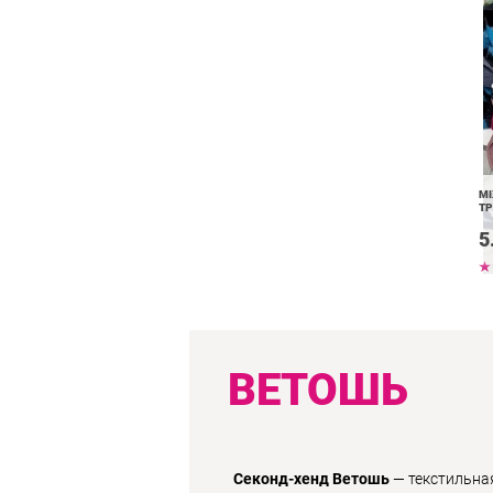
MI
ТР
5
ВЕТОШЬ
Секонд-хенд Ветошь
— текстильная