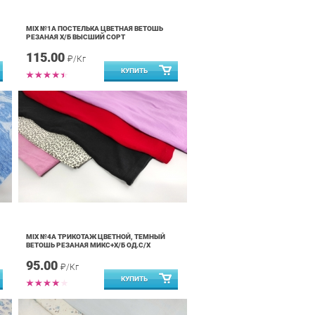
MIX №1А ПОСТЕЛЬКА ЦВЕТНАЯ ВЕТОШЬ
РЕЗАНАЯ Х/Б ВЫСШИЙ СОРТ
115.00
₽/Кг
MIX №4А ТРИКОТАЖ ЦВЕТНОЙ, ТЕМНЫЙ
ВЕТОШЬ РЕЗАНАЯ МИКС+Х/Б ОД.С/Х
95.00
₽/Кг