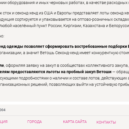
ии оборудования и иных черновых работах, в качестве расходных 
 сток и секонд-хенд из США и Европы представляет лоты секонд-хе
укция сортируется и упаковывается на оптово-розничных складах в
любой населённый пункт России, Киргизии, Казахстана и Белорусси
но:
хенд одежды позволяет сформировать востребованные подборки
ганизации, а значит Ветошь Секонд-хенд имеет конкурентную сто
ле
, оформляя заявку на закуп в сообществах коллективного закупа,
лям предоставляются льготы на пробный закуп Ветоши
— обраща
ресующими подробностями о наличии и составе лотов, действующих 
ганизационных решений, позволяющих выйти на устойчивую прибыль
9004
ЦИЯ
ГОРОДА
КАРТА САЙТА
КОНТАКТЫ