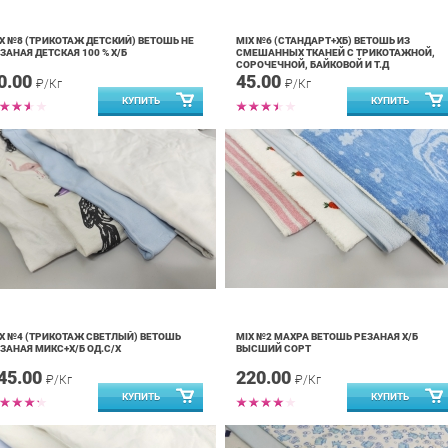
X №8 (ТРИКОТАЖ ДЕТСКИЙ) ВЕТОШЬ НЕ
MIX №6 (СТАНДАРТ+ХБ) ВЕТОШЬ ИЗ
ЗАНАЯ ДЕТСКАЯ 100 % Х/Б
СМЕШАННЫХ ТКАНЕЙ С ТРИКОТАЖНОЙ,
СОРОЧЕЧНОЙ, БАЙКОВОЙ И Т.Д
0.00
45.00
₽/Кг
₽/Кг
X №4 (ТРИКОТАЖ СВЕТЛЫЙ) ВЕТОШЬ
MIX №2 МАХРА ВЕТОШЬ РЕЗАНАЯ Х/Б
ЗАНАЯ МИКС+Х/Б ОД.С/Х
ВЫСШИЙ СОРТ
45.00
220.00
₽/Кг
₽/Кг