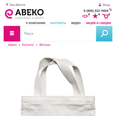
Эль-Монте
Вход
8 (800) 222-9004
За
0
0
0
о
О КОМПАНИИ
КОНТАКТЫ
ВИДЕО
АКЦИИ И СКИДКИ
зв
Авеко
Каталог
Ветошь