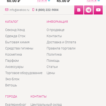
Купить
Купить
60.00 ₽
45.00 ₽
т.д
info@avekoo.ru
8 (800) 222-9004
КАТАЛОГ
ИНФОРМАЦИЯ
Секонд-Хенд
О продавце
Одежда Сток
Контакты
Бытовая химия
Доставка и Оплата
Средства гигиены
Правила торговли
Косметика
Политика
Парфюм
Помощь
Аксессуары
Статьи
Торговое оборудование
Цены
Эко-Блок
Ветошь
ГОРОДА
КОНТАКТЫ
Екатеринбург
Центральный склад