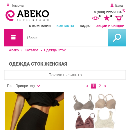
Помона
Вход
8 (800) 222-9004
За
0
0
0
о
О КОМПАНИИ
КОНТАКТЫ
ВИДЕО
АКЦИИ И СКИДКИ
зв
Авеко
Каталог
Одежда Сток
ОДЕЖДА СТОК ЖЕНСКАЯ
Показать фильтр
По:
Приоритету
1
2