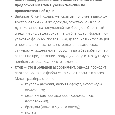
предложив им Сток Пуховик женский по
привлекательной цене!
.
Выбирая Сток Пуховик женский вы получаете высоко-
востребованный микс одежды, сочетающей в себе
лучшие качества популярнейших брендов. Опрятный
внешний вид вещей сохраняется благодаря фирменной
упаковке фабрики-поставщика, детальная информация
о представленных вещах отражена на заводских
стикерах — модели лота позволят вам без избыточных
затрат на продвижение продукции получить ощутимую
прибыль от реализации сток-одежды.
Сток — это и большой ассортимент
, одежда проходит
сортировку как на фабрике, так и по приемке в Авеко.
Миксы разбираются по:
группам (
верхняя, нижняя одежда, аксессуары,
белье и т.п
);
сезонам (
летний, зимний, демисезонный,
всесезонный
);
брендам (
моно- и мульти-бренд
);
полам;