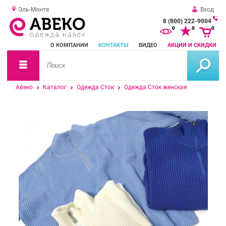
Эль-Монте
Вход
8 (800) 222-9004
За
0
0
0
о
О КОМПАНИИ
КОНТАКТЫ
ВИДЕО
АКЦИИ И СКИДКИ
зв
Авеко
Каталог
Одежда Сток
Одежда Сток женская