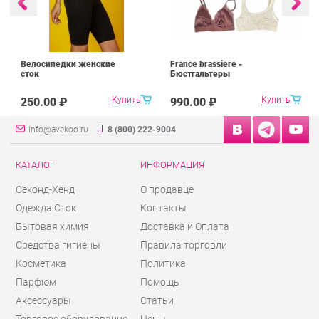
Велосипедки женские
France brassiere -
сток
Бюстгальтеры
Купить
Купить
250.00 ₽
990.00 ₽
info@avekoo.ru
8 (800) 222-9004
КАТАЛОГ
ИНФОРМАЦИЯ
Секонд-Хенд
О продавце
Одежда Сток
Контакты
Бытовая химия
Доставка и Оплата
Средства гигиены
Правила торговли
Косметика
Политика
Парфюм
Помощь
Аксессуары
Статьи
Торговое оборудование
Цены