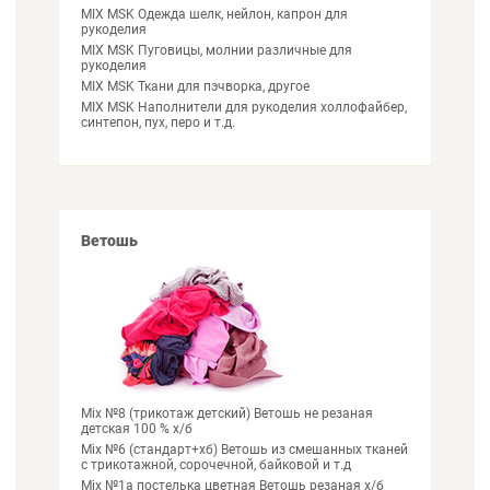
MIX MSK Одежда шелк, нейлон, капрон для
рукоделия
MIX MSK Пуговицы, молнии различные для
рукоделия
MIX MSK Ткани для пэчворка, другое
MIX MSK Наполнители для рукоделия холлофайбер,
синтепон, пух, перо и т.д.
Ветошь
Mix №8 (трикотаж детский) Ветошь не резаная
детская 100 % х/б
Mix №6 (стандарт+хб) Ветошь из смешанных тканей
с трикотажной, сорочечной, байковой и т.д
Mix №1а постелька цветная Ветошь резаная х/б