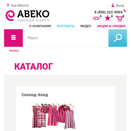
Эль-Монте
Вход
8 (800) 222-9004
За
0
0
0
о
О КОМПАНИИ
КОНТАКТЫ
ВИДЕО
АКЦИИ И СКИДКИ
зв
Авеко
КАТАЛОГ
Секонд-Хенд