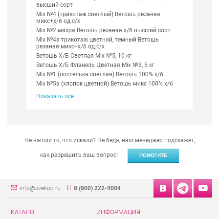
высший сорт
Mix №4 (трикотаж светлый) Ветошь резаная
микс+х/б од.с/х
Mix №2 махра Ветошь резаная х/б высший сорт
Mix №4а трикотаж цветной, темный Ветошь
резаная микс+х/б од.с/х
Ветошь Х/Б Светлая Mix №5, 10 кг
Ветошь Х/Б Фланель Цветная Mix №3, 5 кг
Mix №1 (постелька светлая) Ветошь 100% х/б
Mix №5а (хлопок цветной) Ветошь микс 100% х/б
Показать все
Не нашли то, что искали? Не беда, наш менеджер подскажет,
как разрешить ваш вопрос!
ПОМОГИТЕ
info@avekoo.ru
8 (800) 222-9004
КАТАЛОГ
ИНФОРМАЦИЯ