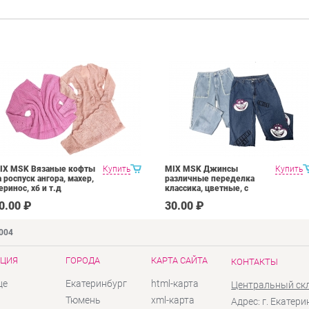
IX MSK Вязаные кофты
Купить
MIX MSK Джинсы
Купить
а роспуск ангора, махер,
различные переделка
еринос, хб и т.д
классика, цветные, с
вышивкой, аппликацией,
0.00 ₽
30.00 ₽
лейблами и т.д.
9004
ЦИЯ
ГОРОДА
КАРТА САЙТА
КОНТАКТЫ
це
Екатеринбург
html-карта
Центральный ск
ы
Тюмень
xml-карта
Адрес: г. Екатери