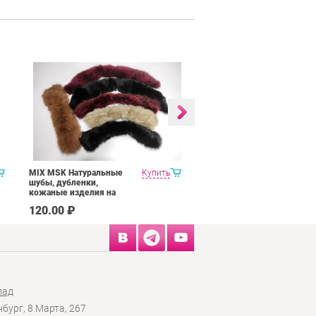
MIX MSK Натуральные
Купить
MIX MSK Отрезы тканей
шубы, дубленки,
кожаные изделия на
переделку, рукоделие
120.00 ₽
400.00 ₽
лад
нбург, 8 Марта, 267