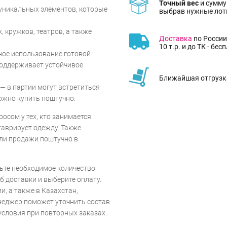
Точный вес
и сумму
уникальных элементов, которые
выбрав нужные лот
, кружков, театров, а также
Доставка
по России
10 т.р. и до ТК - бес
ное использование готовой
поддерживает устойчивое
Ближайшая отгрузка
— в партии могут встретиться
ожно купить поштучно.
осом у тех, кто занимается
таврирует одежду. Также
или продажи поштучно в
ьте необходимое количество
б доставки и выберите оплату.
, а также в Казахстан,
неджер поможет уточнить состав
словия при повторных заказах.