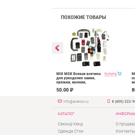
ПОХОЖИЕ ТОВАРЫ
аполнители
Купить
MIX MSK Всякая всячина
Купить
M
елия
для рукоделия замки,
н
ер, синтепон,
пряжки, молнии,
м
 т.д.
вышивки, аппликации
50.00 ₽
8
info@avekoo.ru
8 (800) 222-
КАТАЛОГ
ИНФОРМА
Секонд-Хенд
О продав
Одежда Сток
Контакт