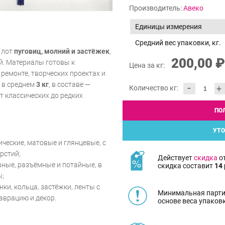
Производитель:
Авеко
Единицы измерения
Средний вес упаковки, кг.
 лот
пуговиц, молний и застёжек
,
200,00 ₽
й. Материалы готовы к
Цена за кг:
ремонте, творческих проектах и
т в среднем
3 кг
, в составе —
-
+
Количество кг:
 классических до редких
ПО
УТО
ческие, матовые и глянцевые, с
ерстий;
Действует
скидка
от
вные, разъёмные и потайные, в
скидка составит
14 
ы;
ки, кольца, застёжки, ленты с
Минимальная парти
аврацию и декор.
основе веса упаков