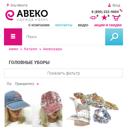
Эль-Монте
Вход
8 (800) 222-9004
За
0
0
0
о
О КОМПАНИИ
КОНТАКТЫ
ВИДЕО
АКЦИИ И СКИДКИ
зв
Авеко
Каталог
Аксессуары
ГОЛОВНЫЕ УБОРЫ
Показать фильтр
По:
Приоритету