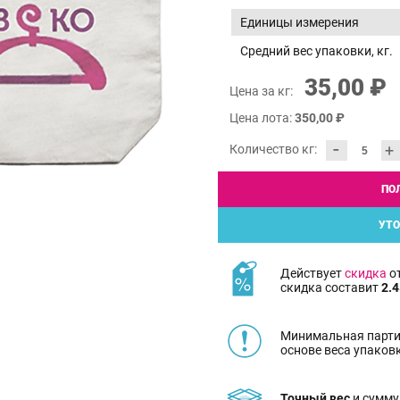
Единицы измерения
Средний вес упаковки, кг.
35,00 ₽
Цена за кг:
Цена лота:
350,00 ₽
-
+
Количество кг:
ПО
УТО
Действует
скидка
от
скидка составит
2.4
Минимальная парти
основе веса упаков
Точный вес
и сумму