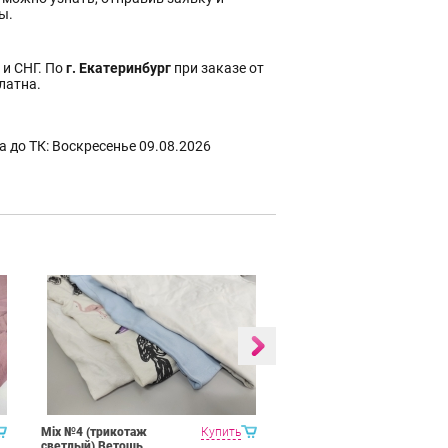
ы.
 и СНГ. По
г. Екатеринбург
при заказе от
платна.
 до ТК: Воскресенье 09.08.2026
Mix №4 (трикотаж
Купить
Mix №2 махра Ветошь
светлый) Ветошь
резаная х/б высший сорт