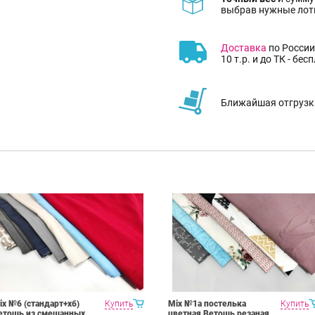
выбрав нужные лот
Доставка
по России
10 т.р. и до ТК - бес
Ближайшая отгрузка
ix №6 (стандарт+хб)
Купить
Mix №1а постелька
Купить
етошь из смешанных
цветная Ветошь резаная