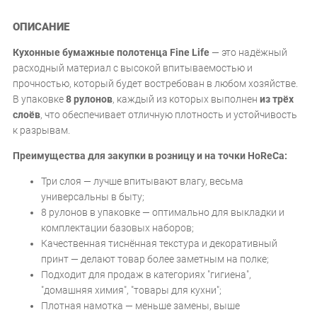
ОПИСАНИЕ
Кухонные бумажные полотенца Fine Life
— это надёжный
расходный материал с высокой впитываемостью и
прочностью, который будет востребован в любом хозяйстве.
В упаковке
8 рулонов
, каждый из которых выполнен
из трёх
слоёв
, что обеспечивает отличную плотность и устойчивость
к разрывам.
Преимущества для закупки в розницу и на точки HoReCa:
Три слоя — лучше впитывают влагу, весьма
универсальны в быту;
8 рулонов в упаковке — оптимально для выкладки и
комплектации базовых наборов;
Качественная тиснённая текстура и декоративный
принт — делают товар более заметным на полке;
Подходит для продаж в категориях "гигиена",
"домашняя химия", "товары для кухни";
Плотная намотка — меньше замены, выше