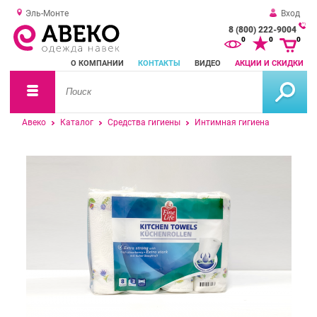
Эль-Монте
Вход
8 (800) 222-9004
За
0
0
0
о
О КОМПАНИИ
КОНТАКТЫ
ВИДЕО
АКЦИИ И СКИДКИ
зв
Авеко
Каталог
Средства гигиены
Интимная гигиена