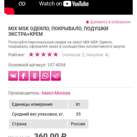
Добавить в избранное
MIX MSK ОДЕЯЛО, ПОКРЫВАЛО, ПОДУШКИ
ЭКСТРА+КРЕМ
Получайте персональные скидки на закуп MIX MSK Одеяло,
покрывало, оформляя заказ в сообществах коллективного закупа
Рейтинг:
(голосов:
2
, покупок:
4
)
Основной артикул:
107-4054
Производитель:
Авеко-Москва
Единицы измерения
Кг
Средний вес упаковки, кг.
35
Страна
Россия
360,00 ₽