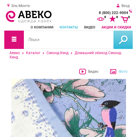
Эль-Монте
Вход
8 (800) 222-9004
За
0
0
0
о
О КОМПАНИИ
КОНТАКТЫ
ВИДЕО
АКЦИИ И СКИДКИ
зв
Авеко
Каталог
Секонд-Хенд
Домашний обиход Секонд-
Хенд
Видео
Фото