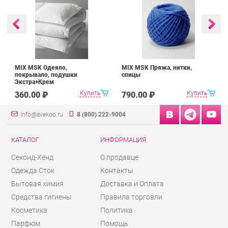
MIX MSK Одеяло,
MIX MSK Пряжа, нитки,
покрывало, подушки
спицы
Экстра+Крем
Купить
Купить
360.00 ₽
790.00 ₽
info@avekoo.ru
8 (800) 222-9004
КАТАЛОГ
ИНФОРМАЦИЯ
Секонд-Хенд
О продавце
Одежда Сток
Контакты
Бытовая химия
Доставка и Оплата
Средства гигиены
Правила торговли
Косметика
Политика
Парфюм
Помощь