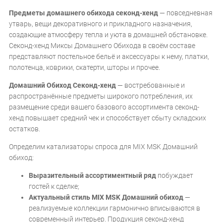
Предметы домашнего обихода секонд-хенд
— повседневная
утварь, вещи декоративного и прикладного назначения,
создающие атмосферу тепла и уюта в домашней обстановке.
Секонд-хенд Миксы Домашнего Обихода в своём составе
представляют постельное бельё и аксессуары к нему, платки,
полотенца, коврики, скатерти, шторы и прочее.
Домашний Обиход Секонд-хенд
— востребованные и
распространённые предметы широкого потребления, их
размещение среди вашего базового ассортимента секонд-
хенд повышает средний чек и способствует сбыту складских
остатков.
Определим катализаторы спроса для MIX MSK Домашний
обиход:
Выразительный ассортиментный ряд
побуждает
гостей к сделке;
Актуальный стиль MIX MSK Домашний обиход
—
реализуемые коллекции гармонично вписываются в
современный интерьер. Продукция секонд-хенд