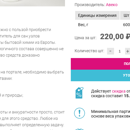
Производитель:
Авеко
Единицы измерения
Шт
Вес, г
600
ожно с пользой приобрести
220,00 
титель для сан.узлов
Цена за шт:
ты бытовой химии из Европы.
ологичного состава совершенно не
-
+
Количество шт:
тво средств доказано
ПО
 на портале, необходимо выбрать
УТО
твами:
Действует
скидка
от
й и природы;
скидка составит
15.
Минимальная парти
оты и аккуратности просто, стоит
основе веса упаков
для этого средство. Любое из
 выполняет определенную задачу.