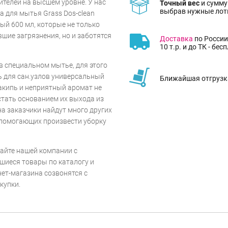
телей на высшем уровне. У нас
Точный вес
и сумму
выбрав нужные лот
 для мытья Grass Dos-clean
ый 600 мл, которые не только
шие загрязнения, но и заботятся
Доставка
по России
10 т.р. и до ТК - бес
 специальном мытье, для этого
ь для сан.узлов универсальный
Ближайшая отгрузка
акипь и неприятный аромат не
 стать основанием их выхода из
на заказчики найдут много других
 помогающих произвести уборку
айте нашей компании с
шиеся товары по каталогу и
ет-магазина созвонятся с
купки.