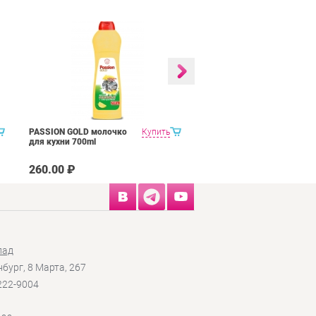
PASSION GOLD молочко
Купить
PASSION GOLD для гриля
для кухни 700ml
и духовок 750 мл
260.00 ₽
335.00 ₽
лад
нбург, 8 Марта, 267
 222-9004