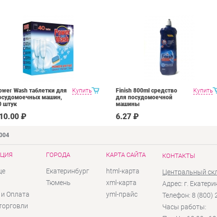
ower Wash таблетки для
Купить
Finish 800ml средство
Купить
осудомоечных машин,
для посудомоечной
0 штук
машины
10.00 ₽
6.27 ₽
9004
ЦИЯ
ГОРОДА
КАРТА САЙТА
КОНТАКТЫ
це
Екатеринбург
html-карта
Центральный ск
ы
Тюмень
xml-карта
Адрес: г. Екатери
 и Оплата
yml-прайс
Телефон: 8 (800)
торговли
Часы работы: