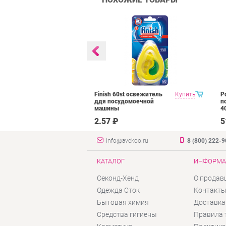
Floor Cleaner
Купить
Finish 60st освежитель
Купить
P
 средство для
ддя посудомоечной
п
ов в
машины
4
нте
₽
2.57 ₽
5
info@avekoo.ru
8 (800) 222-
КАТАЛОГ
ИНФОРМА
Секонд-Хенд
О продав
Одежда Сток
Контакт
Бытовая химия
Доставка
Средства гигиены
Правила 