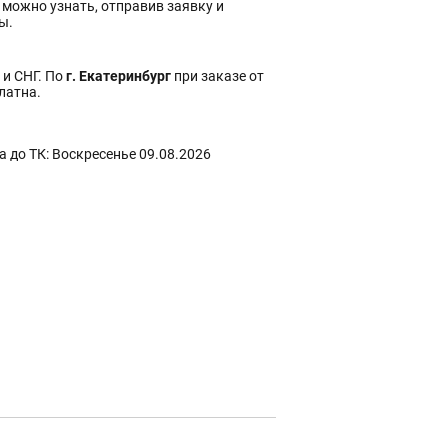
 можно узнать, отправив заявку и
ы.
 и СНГ. По
г. Екатеринбург
при заказе от
платна.
 до ТК: Воскресенье 09.08.2026