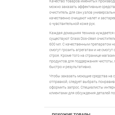
Качество товаров именитых производи
можно заказать эффективные средства
очиститель для сан.узлов универсальн
качественно очищают налет и застарев
о чувствительной коже рук.
Каждая домашняя техника нуждается в
существуют Grass Dos-clean очистител
600 мл. С качественным препаратом н
смогут грозить агрегатам и не смогут
строя. Кроме того на странице магази
продуктов для поддержания чистоты,
быстро и результативно.
Чтобы заказать моющие средства на с
отправкой, следует выбрать понравив
оформить запрос. Специалисты интерн
клиентами для обсуждения деталей по
ПОХОЖИЕ ТОВАРЫ