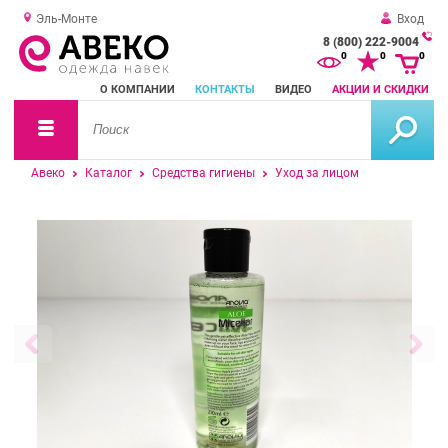
Эль-Монте
Вход
8 (800) 222-9004
За
0
0
0
о
О КОМПАНИИ
КОНТАКТЫ
ВИДЕО
АКЦИИ И СКИДКИ
зв
Авеко
Каталог
Средства гигиены
Уход за лицом