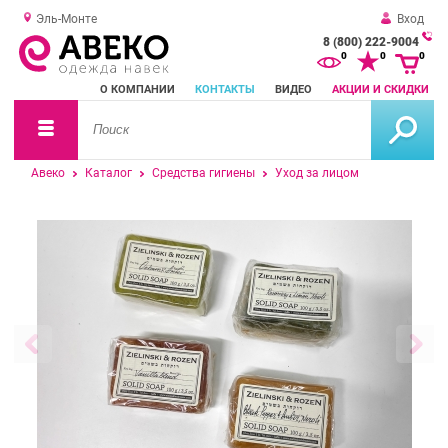
Эль-Монте
Вход
8 (800) 222-9004
За
0
0
0
о
О КОМПАНИИ
КОНТАКТЫ
ВИДЕО
АКЦИИ И СКИДКИ
зв
Авеко
Каталог
Средства гигиены
Уход за лицом