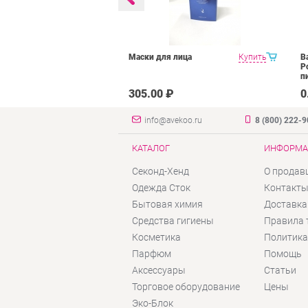
ru крем для
Купить
Маски для лица
Купить
B
P
п
₽
305.00 ₽
0
info@avekoo.ru
8 (800) 222-
КАТАЛОГ
ИНФОРМА
Секонд-Хенд
О продав
Одежда Сток
Контакт
Бытовая химия
Доставка
Средства гигиены
Правила 
Косметика
Политика
Парфюм
Помощь
Аксессуары
Статьи
Торговое оборудование
Цены
Эко-Блок