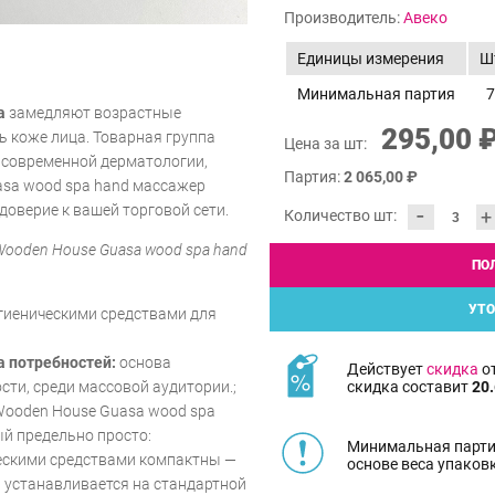
Производитель:
Авеко
Единицы измерения
Ш
Минимальная партия
7
а
замедляют возрастные
295,00 
ь коже лица. Товарная группа
Цена за шт:
 современной дерматологии,
Партия:
2 065,00 ₽
asa wood spa hand массажер
-
доверие к вашей торговой сети.
+
Количество шт:
Wooden House Guasa wood spa hand
ПО
УТО
гиеническими средствами для
а потребностей:
основа
Действует
скидка
от
скидка составит
20.
сти, среди массовой аудитории.;
Wooden House Guasa wood spa
й предельно просто:
Минимальная парти
ческими средствами компактны —
основе веса упаков
 устанавливается на стандартной