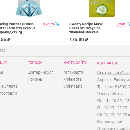
aking Powder Crunch
Купить
Sweety Recipe Mask
Купить
ore/ Farm stay скраб в
Sheet от Cathy Doll
ирамидках 7g
тканевая маска в
ассортименте 25 g
.55 ₽
175.00 ₽
9004
ЦИЯ
ГОРОДА
КАРТА САЙТА
КОНТАКТЫ
це
Екатеринбург
html-карта
Центральный ск
ы
Тюмень
xml-карта
Адрес: г. Екатери
 и Оплата
yml-прайс
Телефон: 8 (800)
торговли
Часы работы:
Пн - Чт:
10:00 - 18
Пт:
10:00 - 17:00
Сб:
10:00 - 16:00
(
Вc:
выходной
Отправить сооб