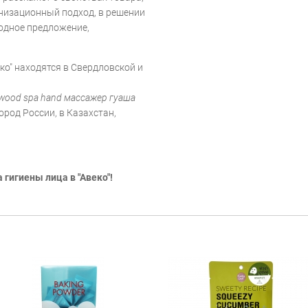
низационный подход, в решении
одное предложение,
ко" находятся в Свердловской и
wood spa hand массажер гуаша
род России, в Казахстан,
гигиены лица в "Авеко"!