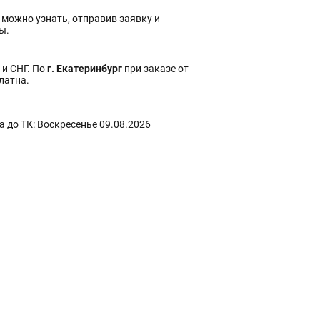
 можно узнать, отправив заявку и
ы.
 и СНГ. По
г. Екатеринбург
при заказе от
платна.
 до ТК: Воскресенье 09.08.2026