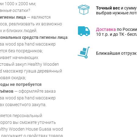
и 1000 х 2000 мм;
Точный вес
и сумму
анные остатки?
выбрав нужные лот
гигиены лица
— являются
оса, реализовать их возможно
Доставка
по России
х и близких людей.
10 т.р. и до ТК - бес
ональных средств гигиены лица
:
sa wood spa hand массажер
тся без посредников;
Ближайшая отгрузка
живает начинающих
стовый закуп Healthy Wooden
nd массажер гуаша деревянный
овая скидка;
годы не потребуется
бъёмов
— оформляйте заказ
sa wood spa hand массажер
ах совместного закупа.
пляется персональный
торого вы сможете уточнить
lthy Wooden House Guasa wood
 расскажет о свойствах товара,