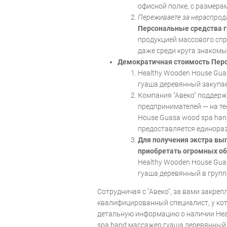
офисной полке, с размерам
Переживаете за нераспрод
Персональные средства 
продукцией массового спр
даже среди круга знакомы
Демократичная стоимость Перс
Healthy Wooden House Gua
гуаша деревянный закупае
Компания "Авеко" поддер
предпринимателей — на те
House Guasa wood spa ha
предоставляется единораз
Для получения экстра вы
приобретать огромных о
Healthy Wooden House Gua
гуаша деревянный в групп
Сотрудничая с "Авеко", за вами закре
квалифицированный специалист, у ко
детальную информацию о наличии Hea
spa hand массажер гуаша деревянный,