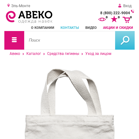
Эль-Монте
Вход
8 (800) 222-9004
За
0
0
0
о
О КОМПАНИИ
КОНТАКТЫ
ВИДЕО
АКЦИИ И СКИДКИ
зв
Авеко
Каталог
Средства гигиены
Уход за лицом