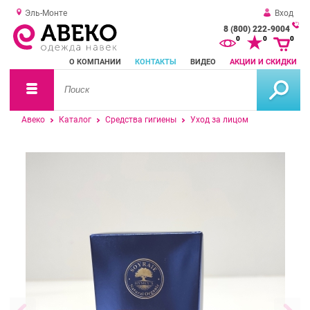
Эль-Монте
Вход
8 (800) 222-9004
За
0
0
0
о
О КОМПАНИИ
КОНТАКТЫ
ВИДЕО
АКЦИИ И СКИДКИ
зв
Авеко
Каталог
Средства гигиены
Уход за лицом