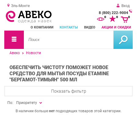
Эль-Монте
Вход
8 (800) 222-9004
За
0
0
0
о
О КОМПАНИИ
КОНТАКТЫ
ВИДЕО
АКЦИИ И СКИДКИ
зв
Авеко
Новости
ОБЕСПЕЧИТЬ ЧИСТОТУ ПОМОЖЕТ НОВОЕ
СРЕДСТВО ДЛЯ МЫТЬЯ ПОСУДЫ ETAMINE
"БЕРГАМОТ-ТИМЬЯН" 500 МЛ
Показать фильтр
По:
Приоритету
В наличии больше
нет
подходящих товаров этой категории.