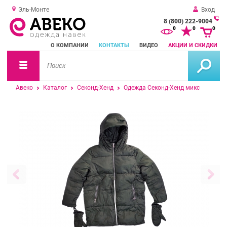
Эль-Монте
Вход
8 (800) 222-9004
За
0
0
0
о
О КОМПАНИИ
КОНТАКТЫ
ВИДЕО
АКЦИИ И СКИДКИ
зв
Авеко
Каталог
Секонд-Хенд
Одежда Секонд-Хенд микс