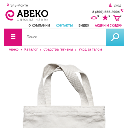
Эль-Монте
Вход
8 (800) 222-9004
За
0
0
0
о
О КОМПАНИИ
КОНТАКТЫ
ВИДЕО
АКЦИИ И СКИДКИ
зв
Авеко
Каталог
Средства гигиены
Уход за телом