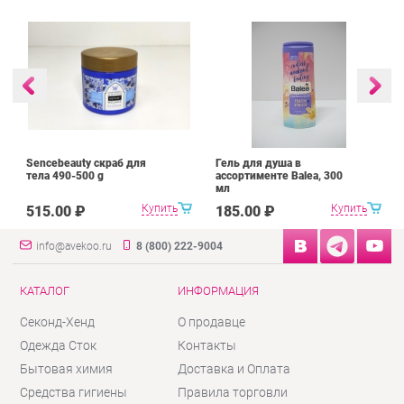
Sencebeauty скраб для
Гель для душа в
тела 490-500 g
ассортименте Balea, 300
мл
Купить
Купить
515.00 ₽
185.00 ₽
info@avekoo.ru
8 (800) 222-9004
КАТАЛОГ
ИНФОРМАЦИЯ
Секонд-Хенд
О продавце
Одежда Сток
Контакты
Бытовая химия
Доставка и Оплата
Средства гигиены
Правила торговли