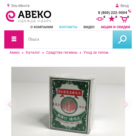
Эль-Монте
Вход
8 (800) 222-9004
За
0
0
0
о
О КОМПАНИИ
КОНТАКТЫ
ВИДЕО
АКЦИИ И СКИДКИ
зв
Авеко
Каталог
Средства гигиены
Уход за телом