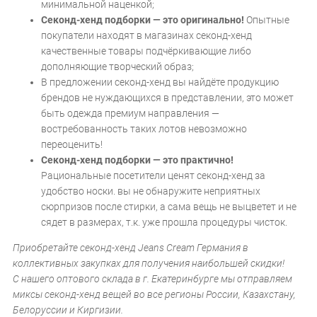
минимальной наценкой;
Секонд-хенд подборки — это оригинально!
Опытные
покупатели находят в магазинах секонд-хенд
качественные товары подчёркивающие либо
дополняющие творческий образ;
В предложении секонд-хенд вы найдёте продукцию
брендов не нуждающихся в представлении, это может
быть одежда премиум направления —
востребованность таких лотов невозможно
переоценить!
Секонд-хенд подборки — это практично!
Рациональные посетители ценят секонд-хенд за
удобство носки. вы не обнаружите неприятных
сюрпризов после стирки, а сама вещь не выцветет и не
сядет в размерах, т.к. уже прошла процедуры чисток.
Приобретайте секонд-хенд Jeans Cream Германия в
коллективных закупках для получения наибольшей скидки!
С нашего оптового склада в г. Екатеринбурге мы отправляем
миксы секонд-хенд вещей во все регионы России, Казахстану,
Белоруссии и Киргизии.