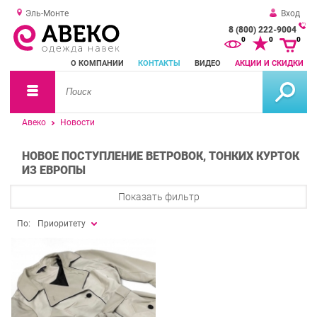
Эль-Монте
Вход
8 (800) 222-9004
За
0
0
0
о
О КОМПАНИИ
КОНТАКТЫ
ВИДЕО
АКЦИИ И СКИДКИ
зв
Авеко
Новости
НОВОЕ ПОСТУПЛЕНИЕ ВЕТРОВОК, ТОНКИХ КУРТОК
ИЗ ЕВРОПЫ
Показать фильтр
По:
Приоритету