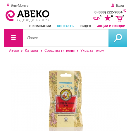
Эль-Монте
Вход
8 (800) 222-9004
За
0
0
0
о
О КОМПАНИИ
КОНТАКТЫ
ВИДЕО
АКЦИИ И СКИДКИ
зв
Авеко
Каталог
Средства гигиены
Уход за телом