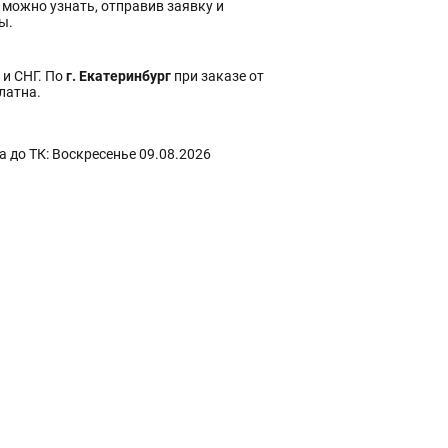
 можно узнать, отправив заявку и
ы.
 и СНГ. По
г. Екатеринбург
при заказе от
платна.
 до ТК: Воскресенье 09.08.2026