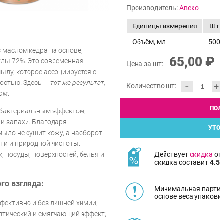
Производитель:
Авеко
Единицы измерения
Шт
Объём, мл
500
 маслом кедра на основе,
65,00 ₽
улы 72%. Это современная
Цена за шт:
ылу, которое ассоциируется с
остью. Здесь —
тот же результат,
-
+
Количество шт:
ром
.
ПО
бактериальным эффектом,
 и запахи. Благодаря
УТО
мыло не сушит кожу, а наоборот —
ти и природной чистоты.
Действует
скидка
от
, посуды, поверхностей, белья и
скидка составит
4.5
го взгляда:
Минимальная парти
основе веса упаков
фективно и без лишней химии;
птический и смягчающий эффект;