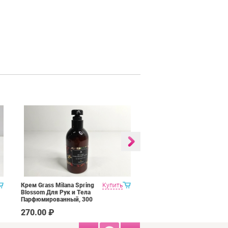
Крем Grass Milana Spring
Купить
Мыло-Крем Grass Milana
Blossom Для Рук и Тела
Amber&Black Vetiver
Парфюмированный, 300
Парфюмированное, 300
мл
мл
270.00 ₽
225.00 ₽