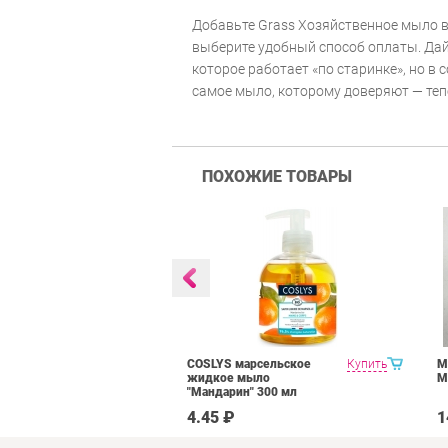
Добавьте Grass Хозяйственное мыло в
выберите удобный способ оплаты. Дай
которое работает «по старинке», но в
самое мыло, которому доверяют — теп
ПОХОЖИЕ ТОВАРЫ
рем-мыло
Купить
COSLYS марсельское
Купить
М
щее,
жидкое мыло
М
ованное для
"Мандарин" 300 мл
ртименте 500
₽
4.45 ₽
1