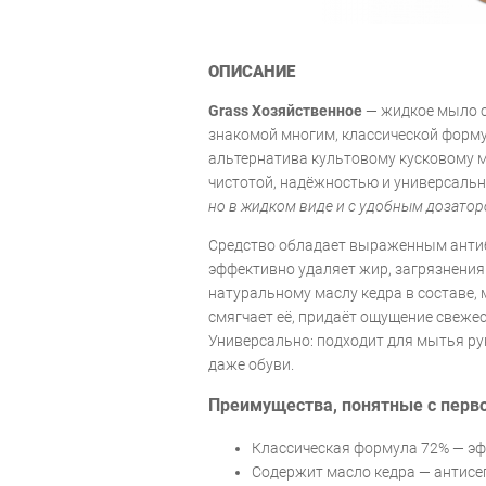
ОПИСАНИЕ
Grass Хозяйственное
— жидкое мыло с
знакомой многим, классической форм
альтернатива культовому кусковому м
чистотой, надёжностью и универсальн
но в жидком виде и с удобным дозато
Средство обладает выраженным анти
эффективно удаляет жир, загрязнения
натуральному маслу кедра в составе, 
смягчает её, придаёт ощущение свежес
Универсально: подходит для мытья рук
даже обуви.
Преимущества, понятные с перво
Классическая формула 72% — эф
Содержит масло кедра — антисе