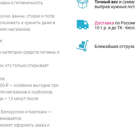
Точный вес
и сумму
овки и гигиеничность
выбрав нужные лот
ухни, ванны, стирки и пола;
ользовать и хранить даже в
Доставка
по России
10 т.р. и до ТК - бес
иях магазинов.
»:
Ближайшая отгрузка
 категории средств гигиены и
м, кто только открывает
се;
000 ₽ — особенно выгодна при
ля магазинов и хозблоков;
а — 15 минут после
, Белоруссии и Киргизии —
леживается;
может оформить заказ и