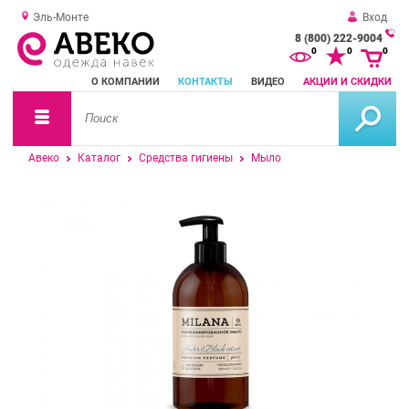
Эль-Монте
Вход
8 (800) 222-9004
За
0
0
0
о
О КОМПАНИИ
КОНТАКТЫ
ВИДЕО
АКЦИИ И СКИДКИ
зв
Авеко
Каталог
Средства гигиены
Мыло