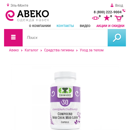
Эль-Монте
Вход
8 (800) 222-9004
За
0
0
0
о
О КОМПАНИИ
КОНТАКТЫ
ВИДЕО
АКЦИИ И СКИДКИ
зв
Авеко
Каталог
Средства гигиены
Уход за телом