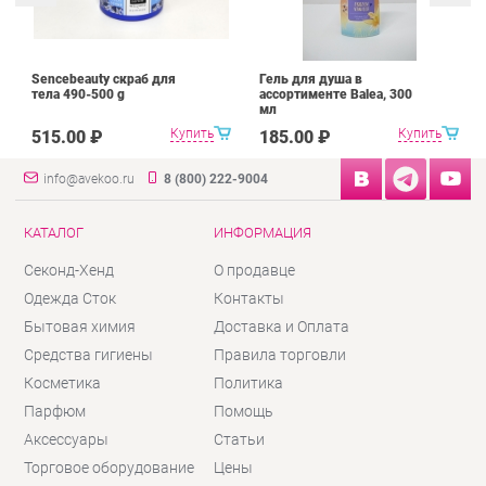
Sencebeauty скраб для
Гель для душа в
тела 490-500 g
ассортименте Balea, 300
мл
Купить
Купить
515.00 ₽
185.00 ₽
info@avekoo.ru
8 (800) 222-9004
КАТАЛОГ
ИНФОРМАЦИЯ
Секонд-Хенд
О продавце
Одежда Сток
Контакты
Бытовая химия
Доставка и Оплата
Средства гигиены
Правила торговли
Косметика
Политика
Парфюм
Помощь
Аксессуары
Статьи
Торговое оборудование
Цены