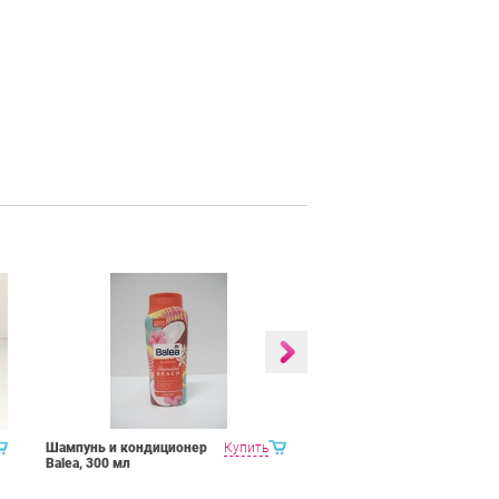
Шампунь и кондиционер
Купить
NEOBIO детский
Balea, 300 мл
шампунь-гель для волос
и тела с Био-Алоэ и Био-
Календулой