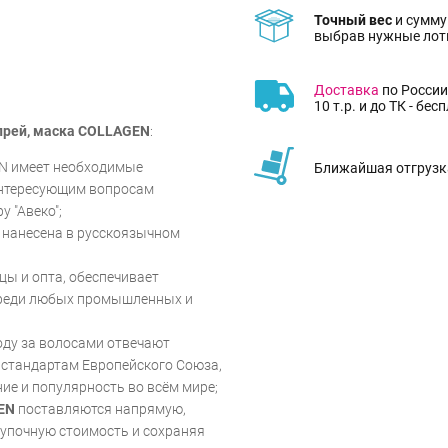
Точный вес
и сумму
выбрав нужные лот
Доставка
по России
10 т.р. и до ТК - бес
прей, маска COLLAGEN
:
EN имеет необходимые
Ближайшая отгрузка
интересующим вопросам
 "Авеко";
 нанесена в русскоязычном
цы и опта, обеспечивает
среди любых промышленных и
оду за волосами отвечают
стандартам Европейского Союза,
ие и популярность во всём мире;
EN
поставляются напрямую,
упочную стоимость и сохраняя