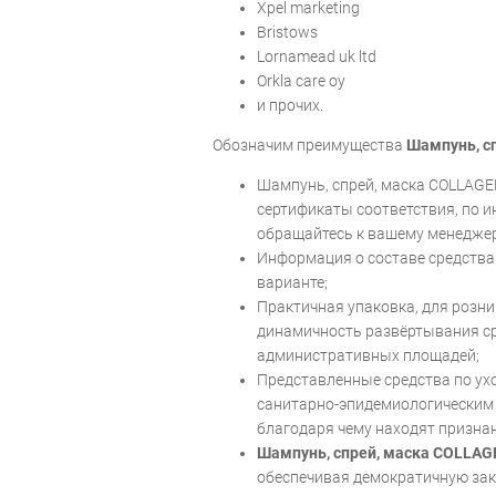
Xpel marketing
Bristows
Lornamead uk ltd
Orkla care oy
и прочих.
Обозначим преимущества
Шампунь, с
Шампунь, спрей, маска COLLAG
сертификаты соответствия, по 
обращайтесь к вашему менеджеру
Информация о составе средства
варианте;
Практичная упаковка, для розни
динамичность развёртывания 
административных площадей;
Представленные средства по ух
санитарно-эпидемиологическим 
благодаря чему находят признан
Шампунь, спрей, маска COLLAG
обеспечивая демократичную зак