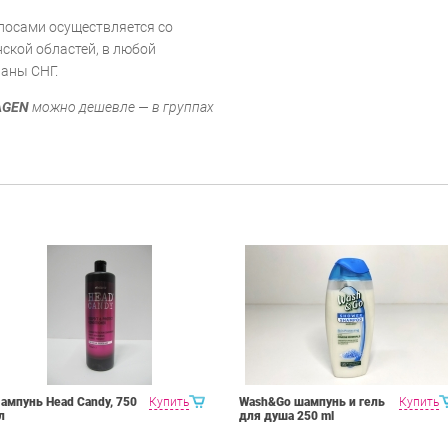
олосами осуществляется со
ской областей, в любой
раны СНГ.
AGEN
можно дешевле — в группах
ампунь Head Candy, 750
Купить
Wash&Go шампунь и гель
Купить
л
для душа 250 ml