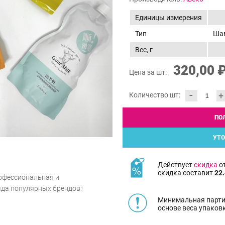
Единицы измерения
Тип
Шам
Вес, г
320,00 
Цена за шт:
-
+
Количество шт:
ПО
УТО
Действует
скидка
от
скидка составит
22.
рофессиональная и
яда популярных брендов:
Минимальная парти
основе веса упаков