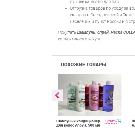
лучшее качество для вас;
Отгрузка товаров по уходу за в
складов в Свердловской и Тюмен
населённый пункт России и в ст
Покупать
Шампунь, спрей, маска COLL
коллективного закупа
ПОХОЖИЕ ТОВАРЫ
Купить
Шампунь и кондиционер
Купить
Ш
er/Shampoo
для волос Anovia, 500 мл
м
нер/шампунь
в