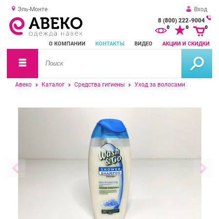
Эль-Монте
Вход
8 (800) 222-9004
За
0
0
0
о
О КОМПАНИИ
КОНТАКТЫ
ВИДЕО
АКЦИИ И СКИДКИ
зв
Авеко
Каталог
Средства гигиены
Уход за волосами