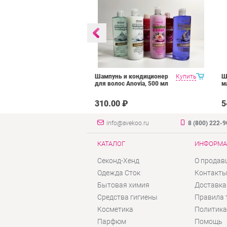
reatment
Купить
Шампунь и кондиционер
Купить
Ш
 Nano от
для волос Anovia, 500 мл
м
ливающая спа-
₽
310.00 ₽
5
волос 35 ml
info@avekoo.ru
8 (800) 222-
КАТАЛОГ
ИНФОРМА
Секонд-Хенд
О продав
Одежда Сток
Контакт
Бытовая химия
Доставка
Средства гигиены
Правила 
Косметика
Политика
Парфюм
Помощь