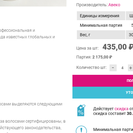
Производитель:
Авеко
Единицы измерения
Ш
Минимальная партия
рофессиональная и
Вес, г
3
яда известных глобальных и
435,00 
Цена за шт:
Партия:
2 175,00 ₽
-
+
Количество шт:
ПО
УТО
лосами выделяются следующими
Действует
скидка
от
скидка составит
30.
 за волосами сертифицированы, в
ействующего законодательства,
Минимальная парти