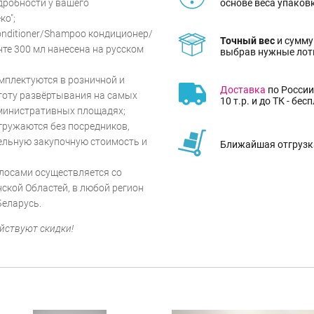
основе веса упаков
дробности у вашего
ко";
onditioner/Shampoo кондиционер/
Точный вес
и сумму
те 300 мл нанесена на русском
выбрав нужные лот
мплектуются в розничной и
Доставка
по России
стоту развёртывания на самых
10 т.р. и до ТК - бес
министративных площадях;
гружаются без посредников,
ельную закупочную стоимость и
Ближайшая отгрузка
олосами осуществляется со
ской Областей, в любой регион
Беларусь.
йствуют скидки!