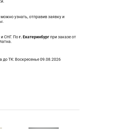
ки.
 можно узнать, отправив заявку и
ы.
 и СНГ. По
г. Екатеринбург
при заказе от
платна.
 до ТК: Воскресенье 09.08.2026