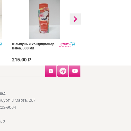
Шампунь и кондиционер
Купить
NEOBIO детский
Balea, 300 мл
шампунь-гель для волос
и тела с Био-Алоэ и Био-
Календулой
215.00 ₽
6.10 ₽
лад
нбург, 8 Марта, 267
 222-9004
:00