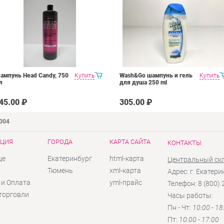
ампунь Head Candy, 750
Купить
Wash&Go шампунь и гель
Купить
л
для душа 250 ml
45.00 ₽
305.00 ₽
9004
ЦИЯ
ГОРОДА
КАРТА САЙТА
КОНТАКТЫ
це
Екатеринбург
html-карта
Центральный ск
ы
Тюмень
xml-карта
Адрес: г. Екатери
 и Оплата
yml-прайс
Телефон: 8 (800)
торговли
Часы работы:
Пн - Чт:
10:00 - 18
Пт:
10:00 - 17:00