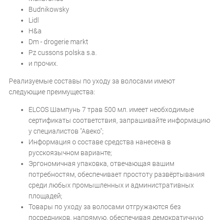
Budnikowsky
Lidl
H&a
Dm - drogerie markt
Pz cussons polska s.a.
и прочих.
Реализуемые составы по уходу за волосами имеют
следующие преимущества:
ELCOS Шампунь 7 трав 500 мл. имеет необходимые
сертификаты соответствия, запрашивайте информацию
у специалистов "Авеко";
Информация о составе средства нанесена в
русскоязычном варианте;
Эргономичная упаковка, отвечающая вашим
потребностям, обеспечивает простоту развёртывания
среди любых промышленных и административных
площадей;
Товары по уходу за волосами отгружаются без
посредников, напрямую, обеспечивая демократичную