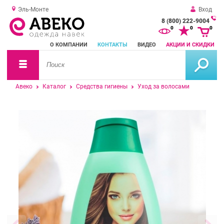
Эль-Монте
Вход
8 (800) 222-9004
За
0
0
0
о
О КОМПАНИИ
КОНТАКТЫ
ВИДЕО
АКЦИИ И СКИДКИ
зв
Авеко
Каталог
Средства гигиены
Уход за волосами