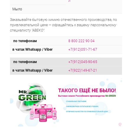
л
Мыло
Заказывайте бытовую химию отечественного производства, по
привлекательной цене —
обращайтесь к вашему персональному
специалисту "АВЕКО":
по телефонам
8 800 222 90 04
в чатах Whatsapp / Viber
+7(912)051-71-67
по телефонам
+7(912)045-90-65
в чатах Whatsapp / Viber
+7(922)149-67-21