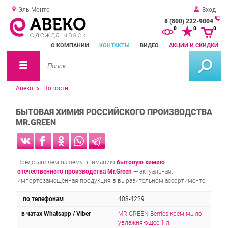
Эль-Монте
Вход
8 (800) 222-9004
За
0
0
0
о
О КОМПАНИИ
КОНТАКТЫ
ВИДЕО
АКЦИИ И СКИДКИ
зв
Авеко
Новости
БЫТОВАЯ ХИМИЯ РОССИЙСКОГО ПРОИЗВОДСТВА
MR.GREEN
Представляем вашему вниманию
бытовую химию
отечественного производства Mr.Green
— актуальная,
импортозамещённая продукция в выразительном ассортименте:
по телефонам
403-4229
в чатах Whatsapp / Viber
MR.GREEN Berries крем-мыло
увлажняющее 1 л