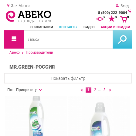
Эль-Монте
Вход
8 (800) 222-9004
За
0
0
0
о
О КОМПАНИИ
КОНТАКТЫ
ВИДЕО
АКЦИИ И СКИДКИ
зв
Авеко
Производители
MR.GREEN-РОССИЯ
Показать фильтр
По:
Приоритету
1
2
...
3