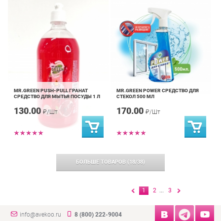
MR.GREEN PUSH-PULL ГРАНАТ
MR.GREEN POWER СРЕДСТВО ДЛЯ
СРЕДСТВО ДЛЯ МЫТЬЯ ПОСУДЫ 1 Л
СТЕКОЛ 500 МЛ
130.00
170.00
₽/Шт
₽/Шт
БОЛЬШЕ ТОВАРОВ
(
18
/
38
)
1
2
...
3
info@avekoo.ru
8 (800) 222-9004