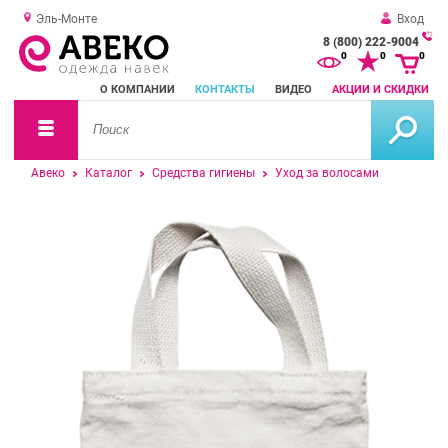
Эль-Монте
Вход
8 (800) 222-9004
За
0
0
0
о
О КОМПАНИИ
КОНТАКТЫ
ВИДЕО
АКЦИИ И СКИДКИ
зв
Авеко
Каталог
Средства гигиены
Уход за волосами