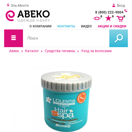
Эль-Монте
Вход
8 (800) 222-9004
За
0
0
0
о
О КОМПАНИИ
КОНТАКТЫ
ВИДЕО
АКЦИИ И СКИДКИ
зв
Авеко
Каталог
Средства гигиены
Уход за волосами