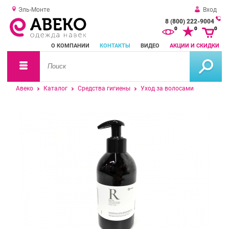
Эль-Монте
Вход
8 (800) 222-9004
За
0
0
0
о
О КОМПАНИИ
КОНТАКТЫ
ВИДЕО
АКЦИИ И СКИДКИ
зв
Авеко
Каталог
Средства гигиены
Уход за волосами