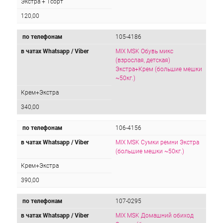
Экстра + 1сорт
120,00
по телефонам
105-4186
в чатах Whatsapp / Viber
MIX MSK Обувь микс
(взрослая, детская)
Экстра+Крем (большие мешки
~50кг.)
Крем+Экстра
340,00
по телефонам
106-4156
в чатах Whatsapp / Viber
MIX MSK Сумки ремни Экстра
(большие мешки ~50кг.)
Крем+Экстра
390,00
по телефонам
107-0295
в чатах Whatsapp / Viber
MIX MSK Домашний обиход