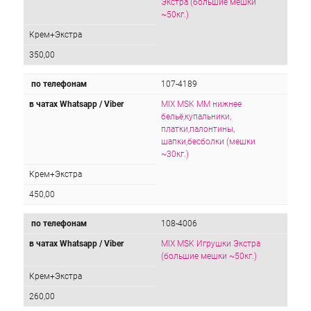
Экстра (большие мешки
~50кг.)
Крем+Экстра
350,00
по телефонам
107-4189
в чатах Whatsapp / Viber
MIX MSK ММ нижнее
бельё,купальники,
платки,палонтины,
шапки,бесболки (мешки
~30кг.)
Крем+Экстра
450,00
по телефонам
108-4006
в чатах Whatsapp / Viber
MIX MSK Игрушки Экстра
(большие мешки ~50кг.)
Крем+Экстра
260,00