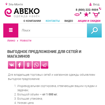
Эль-Монте
Вход
8 (800) 222-9004
За
0
0
0
о
О КОМПАНИИ
КОНТАКТЫ
ВИДЕО
АКЦИИ И СКИДКИ
зв
Авеко
Новости
ВЫГОДНОЕ ПРЕДЛОЖЕНИЕ ДЛЯ СЕТЕЙ И
МАГАЗИНОВ
Для владельцев торговых сетей и магазинов одежды объявляем
выгодное предложение:
Индивидуальная сортировка, отвечающая вашим нуждам и
задачам;
Большой объём —
от 1 000 кг
;
Большая упаковка;
Низкая цена.