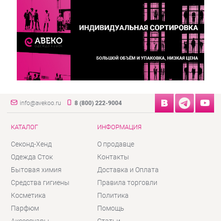
info@avekoo.ru
8 (800) 222-9004
КАТАЛОГ
ИНФОРМАЦИЯ
Секонд-Хенд
О продавце
Одежда Сток
Контакты
Бытовая химия
Доставка и Оплата
Средства гигиены
Правила торговли
Косметика
Политика
Парфюм
Помощь