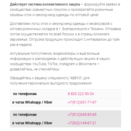
Действует система коллективного закупа
— формируйте заявки в
сообществах совместных покупок и приобретайте розничные
объёмы сток и секонд-хенд одежды по оптовой цене!
Доставляем лоты сток и секонд-хенд одежды и аксессуаров с
оптово-розничных складов в г. Екатеринбурге и Тюмени. Отправка
лотов осуществляется по всей России и в страны ближнего
зарубежья. Отгрузка продукции происходит с интервалом до трёх
раз в неделю.
Актуальные поступления, видеообзоры и ещё больше
информации о распродажах и действующих акциях в наших
сообществах YouTube, TikTok, Instagram и ВКонтакте —
добавляйтесь, не стесняйтесь!
Обращайтесь к вашему специалисту "АВЕКО", для
получения персонально выгодного предложения:
по телефонам
8 800 222 90 04
в чатах Whatsapp / Viber
+7(912)051-71-67
по телефонам
+7(912)045-90-65
в чатах Whatsapp / Viber
+7(922)149-67-21