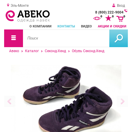
Эль-Монте
Вход
8 (800) 222-9004
За
0
0
0
о
О КОМПАНИИ
КОНТАКТЫ
ВИДЕО
АКЦИИ И СКИДКИ
зв
Авеко
Каталог
Секонд-Хенд
Обувь Секонд-Хенд