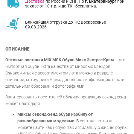
Доставка
по России и СНГ. По
г. Екатеринбург
при
заказе от 10 т.р. и до ТК - бесплатна.
Ближайшая отгрузка до ТК: Воскресенье
09.08.2026
ОПИСАНИЕ
Оптовые поставки MIX MSK Обувь Микс Экстра+Крем
— это
импортная обувь Extra качества от мировых брендов.
Ознакомиться с ассортиментом лота можно в разделе
описаний, сотрудники Авеко дополняют информацию о лоте
детальными обзорами и фотографиями.
Заинтересовать посетителей обувная продукция секонд-хенд
может благодаря:
Миксы секонд-хенд обуви изобилуют
разнообразными моделями
. В составе лотов вы
можете найти как новую, так и "видавшую жизнь" обувь.