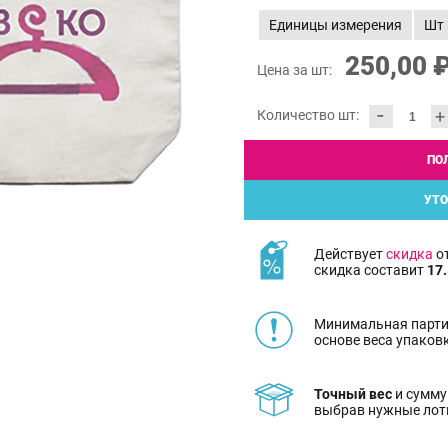
Единицы измерения
Шт
250,00 
Цена за шт:
-
+
Количество шт:
ПО
УТО
Действует
скидка
от
скидка составит
17.
Минимальная парти
основе веса упаков
Точный вес
и сумму
выбрав нужные лот