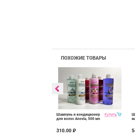
ПОХОЖИЕ ТОВАРЫ
Купить
Шампунь и кондиционер
Купить
Ш
er/Shampoo
для волос Anovia, 500 мл
м
нер/шампунь
в
₽
310.00 ₽
5
нте 300 мл