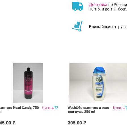
Доставка
по России
10 т.р. и до ТК - бес
Ближайшая отгрузка
ампунь Head Candy, 750
Купить
Wash&Go шампунь и гель
Купить
л
для душа 250 ml
45.00 ₽
305.00 ₽