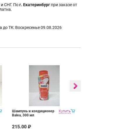
 и СНГ. По
г. Екатеринбург
при заказе от
платна.
 до ТК: Воскресенье 09.08.2026
Шампунь и кондиционер
Купить
NEOBIO детский
Balea, 300 мл
шампунь-гель для волос
и тела с Био-Алоэ и Био-
Календулой
215.00 ₽
6.10 ₽