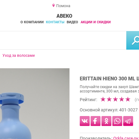
Помона
АВЕКО
О КОМПАНИИ
КОНТАКТЫ
ВИДЕО
АКЦИИ И СКИДКИ
Уход за волосами
ERITTAIN HIENO 300 M
Получайте скидки на закуп Шампу
ассортименте, 300 мл, создавая
Рейтинг:
(
Основной артикул:
401-3027
Производитель:
Orkla care oy