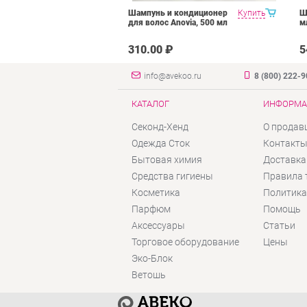
Купить
Шампунь и кондиционер
Купить
Ш
er/Shampoo
для волос Anovia, 500 мл
м
нер/шампунь
в
₽
310.00 ₽
5
нте 300 мл
info@avekoo.ru
8 (800) 222-
КАТАЛОГ
ИНФОРМА
Секонд-Хенд
О продав
Одежда Сток
Контакт
Бытовая химия
Доставка
Средства гигиены
Правила 
Косметика
Политика
Парфюм
Помощь
Аксессуары
Статьи
Торговое оборудование
Цены
Эко-Блок
Ветошь