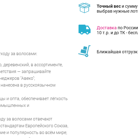
Точный вес
и сумму
выбрав нужные лот
Доставка
по России
10 т.р. и до ТК - бес
Ближайшая отгрузка
ходу за волосами:
o, деревенский, в ассортименте,
ветствия — запрашивайте
еджеров "Авеко";
 нанесена в русскоязычном
цы и опта, обеспечивает лёгкость
ромышленных и
оду за волосами отвечают
стандартам Европейского Союза,
ие и популярность во всём мире;