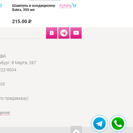
Шампунь и кондиционер
Купить
NEOBIO детский
Balea, 300 мл
шампунь-гель для волос
и тела с Био-Алоэ и Био-
Календулой
215.00 ₽
6.10 ₽
лад
нбург, 8 Марта, 267
 222-9004
:00
по предзаказу)
щение