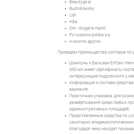
Beautyge sl
Budnikowsky
Lidl
H&a
Dm - drogerie markt
Pz cussons polska s.a.
и многих других.
Приведём преимущества составов по у
Шампунь и Бальзам Erittain Hien
300 мл имеет сертификаты соот
интересующие подробности у мен
Информация о составе средства
варианте;
Практичная упаковка, для розни
развёртывания среди любых п
административных площадей;
Представленные средства по ух
санитарно-эпидемиологическим 
благодаря чему находят признан