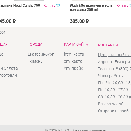
ампунь Head Candy, 750
Купить
Wash&Go шампунь и гель
Купить
л
для душа 250 ml
45.00 ₽
305.00 ₽
9004
ЦИЯ
ГОРОДА
КАРТА САЙТА
КОНТАКТЫ
це
Екатеринбург
html-карта
Центральный ск
ы
Тюмень
xml-карта
Адрес: г. Екатери
 и Оплата
yml-прайс
Телефон: 8 (800)
торговли
Часы работы:
Пн - Чт:
10:00 - 18
Пт:
10:00 - 17:00
Сб:
10:00 - 16:00
(
Вc:
выходной
Отправить сооб
© 2026 АВЕКО
| Все права защищены