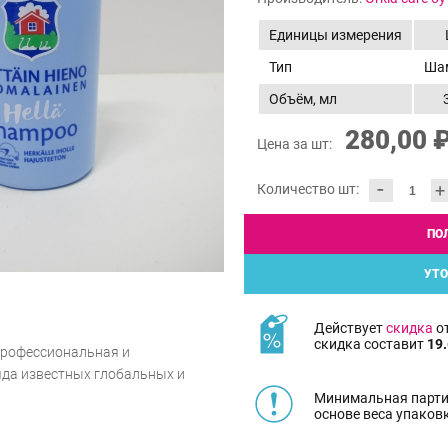
Единицы измерения
Тип
Ша
Объём, мл
280,00 
Цена за шт:
-
+
Количество шт:
ПО
УТО
Действует
скидка
от
скидка составит
19.
 профессиональная и
яда известных глобальных и
Минимальная парти
основе веса упаков