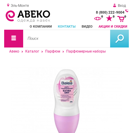
Эль-Монте
Вход
8 (800) 222-9004
За
0
0
0
о
О КОМПАНИИ
КОНТАКТЫ
ВИДЕО
АКЦИИ И СКИДКИ
зв
Авеко
Каталог
Парфюм
Парфюмерные наборы