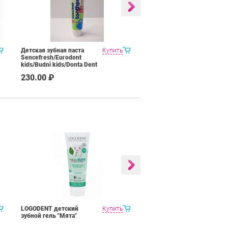
Детская зубная паста
Купить
Зубная паста Thera med,
Sencefresh/Eurodont
100 мл
kids/Budni kids/Donta Dent
125/100ml
230.00 ₽
360.00 ₽
LOGODENT детский
Купить
COSLYS угольная зубная
зубной гель "Мята"
паста "Мята-лимон"