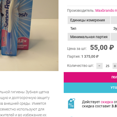
Производитель:
Maxbrands ma
Единицы измерения
Тип
З
Минимальная партия
55,00 ₽
Цена за шт:
Партия:
1 375,00 ₽
-
+
Количество шт:
ПО
УТО
льной гигиены Зубная щетка
ящую и долгосрочную защиту
Действует
скидка
от
ов внешней среды. Имеется
скидка составит
3.8
всеместно используют для
жителей и во избежание их