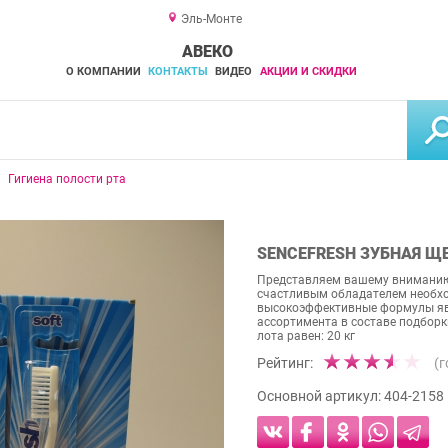
Эль-Монте
АВЕКО
О КОМПАНИИ
КОНТАКТЫ
ВИДЕО
АКЦИИ И СКИДКИ
Гигиена полости рта
SENCEFRESH ЗУБНАЯ Щ
Представляем вашему вниманию
счастливым обладателем необхо
высокоэффективные формулы явл
ассортимента в составе подборки
лота равен: 20 кг
Рейтинг:
(
Основной артикул:
404-2158