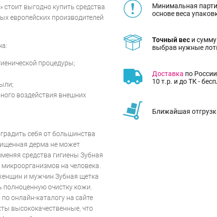
Минимальная парти
» стоит выгодно купить средства
основе веса упаков
тых европейских производителей
Точный вес
и сумму
на:
выбрав нужные лот
иенической процедуры;
Доставка
по России
10 т.р. и до ТК - бес
ыли;
вного воздействия внешних
Ближайшая отгрузка
оградить себя от большинства
ищенная дерма не может
меняя средства гигиены Зубная
 микроорганизмов на человека.
женщин и мужчин Зубная щетка
ь полноценную очистку кожи.
по онлайн-каталогу на сайте
кты высококачественные, что