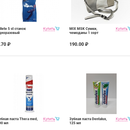
llete 5 st станок
Купить
MIX MSK Сумки,
Купить
дноразовый
чемоданы 1 сорт
.70 ₽
190.00 ₽
убная паста Thera med,
Купить
Зубная паста Dentalux,
Купить
00 мл
125 мл