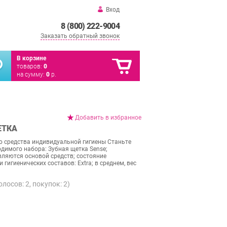
Вход
8 (800) 222-9004
Заказать обратный звонок
В корзине
товаров:
0
на сумму:
0
р.
Добавить в избранное
ЕТКА
 средства индивидуальной гигиены Станьте
димого набора: Зубная щетка Sense;
яются основой средств; состояние
 гигиенических составов: Extra; в среднем, вес
голосов:
2
, покупок:
2
)