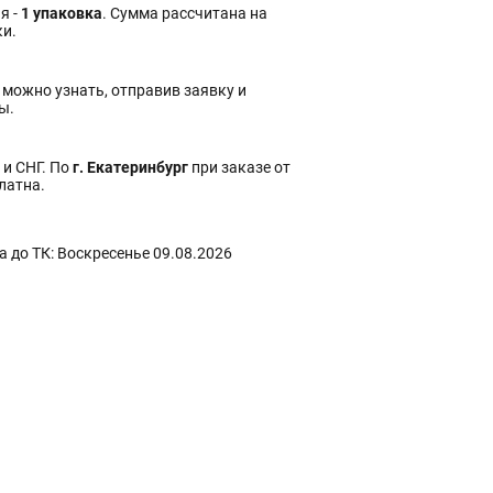
я -
1 упаковка
. Сумма рассчитана на
ки.
 можно узнать, отправив заявку и
ы.
 и СНГ. По
г. Екатеринбург
при заказе от
платна.
 до ТК: Воскресенье 09.08.2026