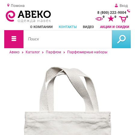
Помона
Вход
8 (800) 222-9004
За
0
0
0
о
О КОМПАНИИ
КОНТАКТЫ
ВИДЕО
АКЦИИ И СКИДКИ
зв
Авеко
Каталог
Парфюм
Парфюмерные наборы