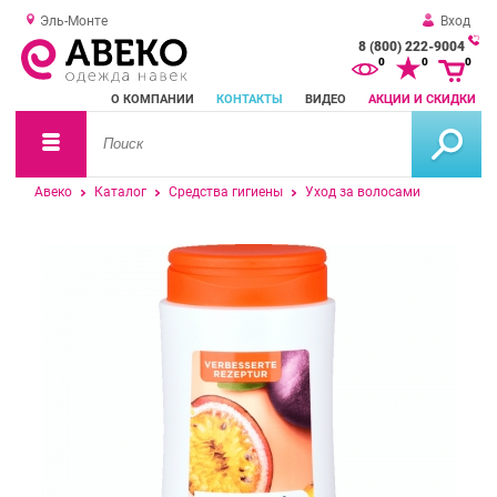
Эль-Монте
Вход
8 (800) 222-9004
За
0
0
0
о
О КОМПАНИИ
КОНТАКТЫ
ВИДЕО
АКЦИИ И СКИДКИ
зв
Авеко
Каталог
Средства гигиены
Уход за волосами