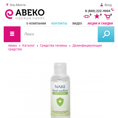
Эль-Монте
Вход
8 (800) 222-9004
За
0
0
0
о
О КОМПАНИИ
КОНТАКТЫ
ВИДЕО
АКЦИИ И СКИДКИ
зв
Авеко
Каталог
Средства гигиены
Дезинфицирующие
средства