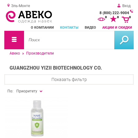
Эль-Монте
Вход
8 (800) 222-9004
За
0
0
0
о
О КОМПАНИИ
КОНТАКТЫ
ВИДЕО
АКЦИИ И СКИДКИ
зв
Авеко
Производители
GUANGZHOU YIZII BIOTECHNOLOGY CO.
Показать фильтр
По:
Приоритету